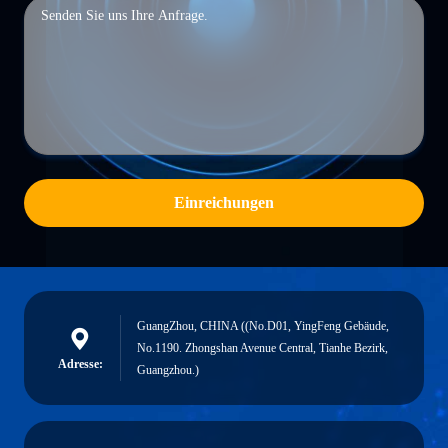
Einreichungen
GuangZhou, CHINA ((No.D01, YingFeng Gebäude,
No.1190. Zhongshan Avenue Central, Tianhe Bezirk,
Adresse:
Guangzhou.)