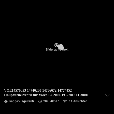
VOE14570853 14746280 14736672 14774452
Hauptsteuerventil für Volvo EC200E EC220D EC300D
Bagger-Regelventil
2025-02-17
11 Ansichten