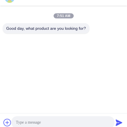
7:51 AM
0086-189-9844-3486
Telefon:
Good day, what product are you looking for?
Guangzhou XinFeng Engineering Machinery
Co., Ltd.
Guangzhou XinFeng Engineering Machinery Co., Ltd.
Erhalten Sie besten Preis
Ein Angebot bekommen