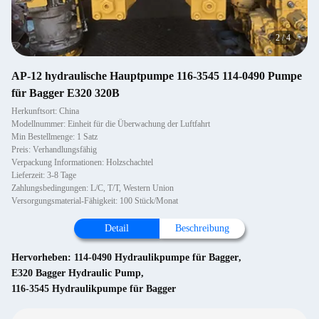
2
/
4
AP-12 hydraulische Hauptpumpe 116-3545 114-0490 Pumpe
für Bagger E320 320B
Herkunftsort: China
Modellnummer: Einheit für die Überwachung der Luftfahrt
Min Bestellmenge: 1 Satz
Preis: Verhandlungsfähig
Verpackung Informationen: Holzschachtel
Lieferzeit: 3-8 Tage
Zahlungsbedingungen: L/C, T/T, Western Union
Versorgungsmaterial-Fähigkeit: 100 Stück/Monat
Detail
Beschreibung
Hervorheben:
114-0490 Hydraulikpumpe für Bagger
,
E320 Bagger Hydraulic Pump
,
116-3545 Hydraulikpumpe für Bagger