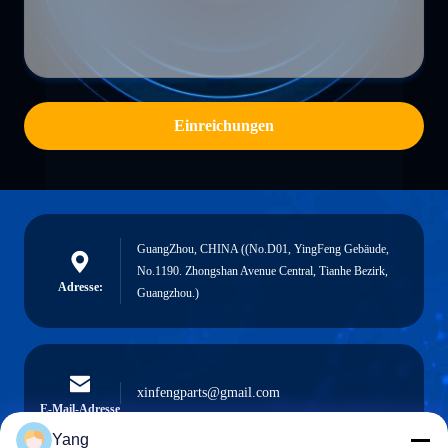
Einreichungen
GuangZhou, CHINA ((No.D01, YingFeng Gebäude,
No.1190. Zhongshan Avenue Central, Tianhe Bezirk,
Adresse:
Guangzhou.)
xinfengparts@gmail.com
E-Mail-Adresse
Yang