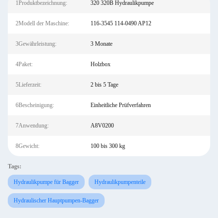
1Produktbezeichnung:
320 320B Hydraulikpumpe
2Modell der Maschine:
116-3545 114-0490 AP12
3Gewährleistung:
3 Monate
4Paket:
Holzbox
5Lieferzeit:
2 bis 5 Tage
6Bescheinigung:
Einheitliche Prüfverfahren
7Anwendung:
A8V0200
8Gewicht:
100 bis 300 kg
Tags:
Hydraulikpumpe für Bagger
Hydraulikpumpenteile
Hydraulischer Hauptpumpen-Bagger