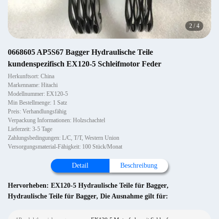
2
/
4
0668605 AP5S67 Bagger Hydraulische Teile
kundenspezifisch EX120-5 Schleifmotor Feder
Herkunftsort: China
Markenname: Hitachi
Modellnummer: EX120-5
Min Bestellmenge: 1 Satz
Preis: Verhandlungsfähig
Verpackung Informationen: Holzschachtel
Lieferzeit: 3-5 Tage
Zahlungsbedingungen: L/C, T/T, Western Union
Versorgungsmaterial-Fähigkeit: 100 Stück/Monat
Detail
Beschreibung
Hervorheben:
EX120-5 Hydraulische Teile für Bagger
,
Hydraulische Teile für Bagger
,
Die Ausnahme gilt für: