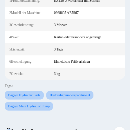
1Produktbezeichnung:
EX120-5 Motorfeder mit Schleuf
2Modell der Maschine:
0668605 AP5S67
3Gewährleistung:
3 Monate
4Paket:
Karton oder besonders angefertigt
5Lieferzeit:
3 Tage
6Bescheinigung:
Einheitliche Prüfverfahren
7Gewicht:
3 kg
Tags:
Bagger Hydraulic Parts
Hydraulikpumpereparatur-set
Bagger Main Hydraulic Pump