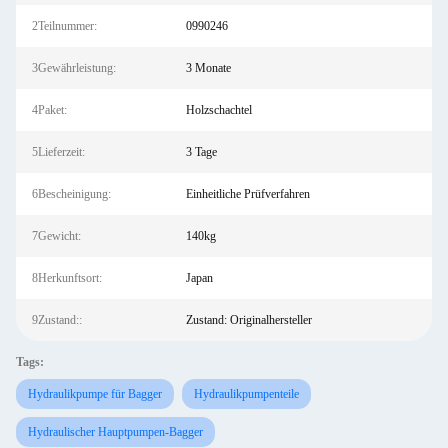
2Teilnummer:
0990246
3Gewährleistung:
3 Monate
4Paket:
Holzschachtel
5Lieferzeit:
3 Tage
6Bescheinigung:
Einheitliche Prüfverfahren
7Gewicht:
140kg
8Herkunftsort:
Japan
9Zustand::
Zustand: Originalhersteller
Tags:
Hydraulikpumpe für Bagger
Hydraulikpumpenteile
Hydraulischer Hauptpumpen-Bagger