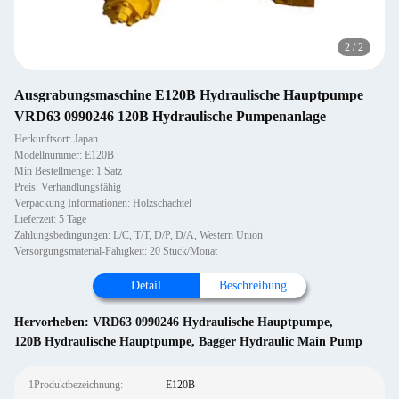
2
/
2
Ausgrabungsmaschine E120B Hydraulische Hauptpumpe
VRD63 0990246 120B Hydraulische Pumpenanlage
Herkunftsort: Japan
Modellnummer: E120B
Min Bestellmenge: 1 Satz
Preis: Verhandlungsfähig
Verpackung Informationen: Holzschachtel
Lieferzeit: 5 Tage
Zahlungsbedingungen: L/C, T/T, D/P, D/A, Western Union
Versorgungsmaterial-Fähigkeit: 20 Stück/Monat
Detail
Beschreibung
Hervorheben:
VRD63 0990246 Hydraulische Hauptpumpe
,
120B Hydraulische Hauptpumpe
,
Bagger Hydraulic Main Pump
1Produktbezeichnung:
E120B