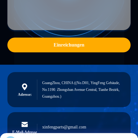
Einreichungen
GuangZhou, CHINA ((No.D01, YingFeng Gebäude,
No.1190. Zhongshan Avenue Central, Tianhe Bezirk,
Adresse:
Guangzhou.)
xinfengparts@gmail.com
E-Mail-Adresse