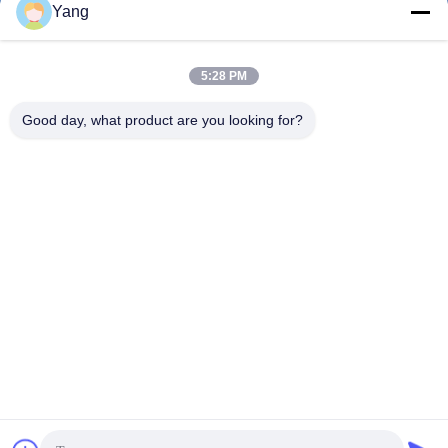
Yang
5:28 PM
0086-189-9844-3486
Telefon:
Good day, what product are you looking for?
Guangzhou XinFeng Engineering Machinery
Co., Ltd.
Guangzhou XinFeng Engineering Machinery Co., Ltd.