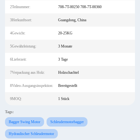
2Teilnummer:
708-7T-00250 708-7T-00360
3Herkunftsort:
Guangdong, China
4Gewicht:
20-25KG
5Gewährleistung:
3 Monate
6Lieferzeit:
3 Tage
7Verpackung aus Holz:
Holzschachtel
8Video-Ausgangsinspektion:
Bereitgestellt
9MOQ:
1 Stück
Tags:
Bagger Swing Motor
Schleudermotorbagger
Hydraulischer Schleudermotor