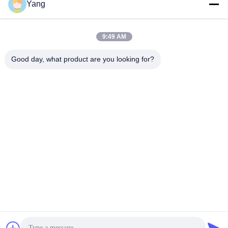
Yang
9:49 AM
0086-189-9844-3486
Telefon:
Good day, what product are you looking for?
Guangzhou XinFeng Engineering Machinery
Co., Ltd.
Guangzhou XinFeng Engineering Machinery Co., Ltd.