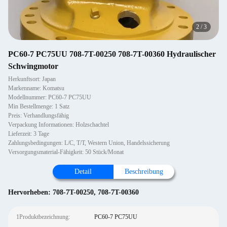
2
/
3
PC60-7 PC75UU 708-7T-00250 708-7T-00360 Hydraulischer
Schwingmotor
Herkunftsort: Japan
Markenname: Komatsu
Modellnummer: PC60-7 PC75UU
Min Bestellmenge: 1 Satz
Preis: Verhandlungsfähig
Verpackung Informationen: Holzschachtel
Lieferzeit: 3 Tage
Zahlungsbedingungen: L/C, T/T, Western Union, Handelssicherung
Versorgungsmaterial-Fähigkeit: 50 Stück/Monat
Detail
Beschreibung
Hervorheben:
708-7T-00250
,
708-7T-00360
1Produktbezeichnung:
PC60-7 PC75UU