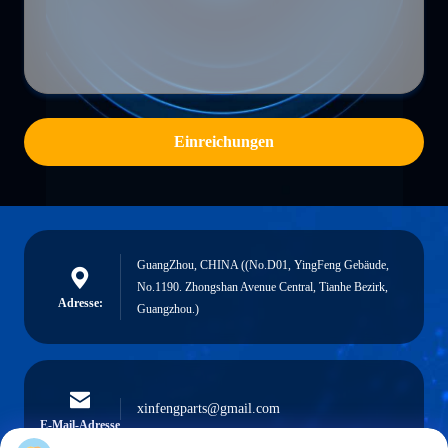
Einreichungen
GuangZhou, CHINA ((No.D01, YingFeng Gebäude,
No.1190. Zhongshan Avenue Central, Tianhe Bezirk,
Adresse:
Guangzhou.)
xinfengparts@gmail.com
E-Mail-Adresse